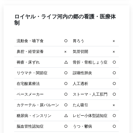
ロイヤル・ライフ河内の郷の看護・医療体
制
流動食・嚥下食
○
胃ろう
×
鼻腔・経管栄養
×
気管切開
×
褥瘡・床ずれ
△
骨折・骨粗しょう症
○
リウマチ・関節症
○
誤嚥性肺炎
○
在宅酸素療法
○
人工透析
○
ペースメーカー
○
ストーマ・人工肛門
○
カテーテル・尿バルーン
○
たん吸引
×
糖尿病・インスリン
△
レビー小体型認知症
○
脳血管性認知症
○
うつ・鬱病
○